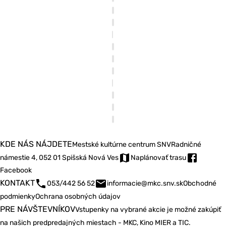
KDE NÁS NÁJDETE
Mestské kultúrne centrum SNV
Radničné
námestie 4, 052 01 Spišská Nová Ves
Naplánovať trasu
Facebook
KONTAKT
053/442 56 52
informacie@mkc.snv.sk
Obchodné
podmienky
Ochrana osobných údajov
PRE NÁVŠTEVNÍKOV
Vstupenky na vybrané akcie je možné zakúpiť
na našich predpredajných miestach - MKC, Kino MIER a TIC.